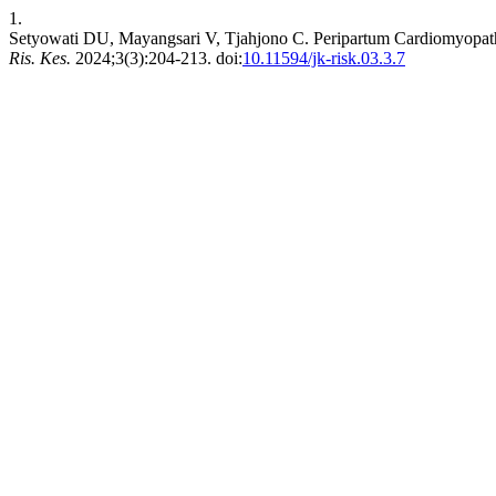
1.
Setyowati DU, Mayangsari V, Tjahjono C. Peripartum Cardiomyopath
Ris. Kes.
2024;3(3):204-213. doi:
10.11594/jk-risk.03.3.7