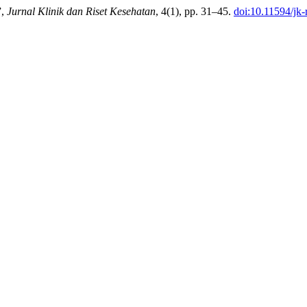
”,
Jurnal Klinik dan Riset Kesehatan
, 4(1), pp. 31–45.
doi:10.11594/jk-