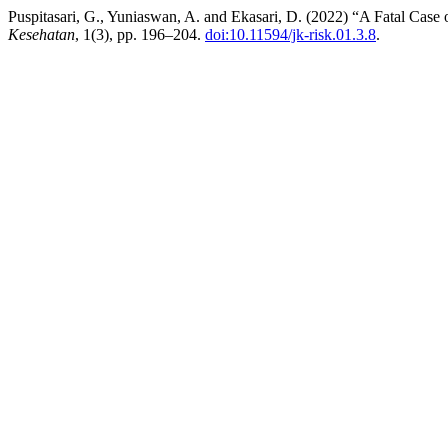
Puspitasari, G., Yuniaswan, A. and Ekasari, D. (2022) “A Fatal Case
Kesehatan
, 1(3), pp. 196–204.
doi:10.11594/jk-risk.01.3.8
.