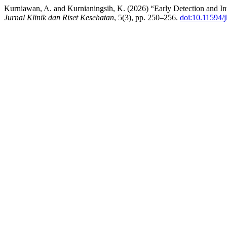
Kurniawan, A. and Kurnianingsih, K. (2026) “Early Detection and I
Jurnal Klinik dan Riset Kesehatan
, 5(3), pp. 250–256.
doi:10.11594/j