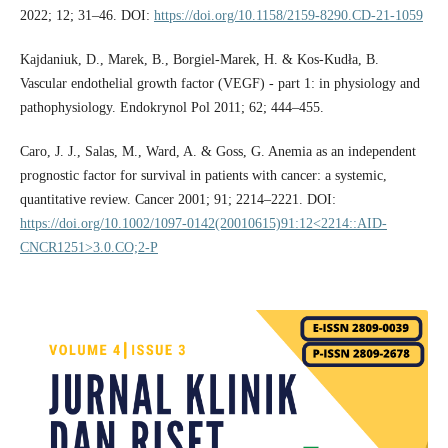
2022; 12; 31–46. DOI:
https://doi.org/10.1158/2159-8290.CD-21-1059
Kajdaniuk, D., Marek, B., Borgiel-Marek, H. & Kos-Kudła, B.
Vascular endothelial growth factor (VEGF) - part 1: in physiology and
pathophysiology. Endokrynol Pol 2011; 62; 444–455.
Caro, J. J., Salas, M., Ward, A. & Goss, G. Anemia as an independent
prognostic factor for survival in patients with cancer: a systemic,
quantitative review. Cancer 2001; 91; 2214–2221. DOI:
https://doi.org/10.1002/1097-0142(20010615)91:12<2214::AID-
CNCR1251>3.0.CO;2-P