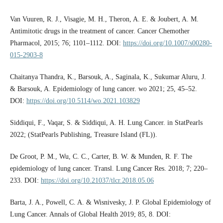
Van Vuuren, R. J., Visagie, M. H., Theron, A. E. & Joubert, A. M.
Antimitotic drugs in the treatment of cancer. Cancer Chemother
Pharmacol, 2015; 76; 1101–1112. DOI:
https://doi.org/10.1007/s00280-
015-2903-8
Chaitanya Thandra, K., Barsouk, A., Saginala, K., Sukumar Aluru, J.
& Barsouk, A. Epidemiology of lung cancer. wo 2021; 25, 45–52.
DOI:
https://doi.org/10.5114/wo.2021.103829
Siddiqui, F., Vaqar, S. & Siddiqui, A. H. Lung Cancer. in StatPearls
2022; (StatPearls Publishing, Treasure Island (FL)).
De Groot, P. M., Wu, C. C., Carter, B. W. & Munden, R. F. The
epidemiology of lung cancer. Transl. Lung Cancer Res. 2018; 7; 220–
233. DOI:
https://doi.org/10.21037/tlcr.2018.05.06
Barta, J. A., Powell, C. A. & Wisnivesky, J. P. Global Epidemiology of
Lung Cancer. Annals of Global Health 2019; 85, 8. DOI: