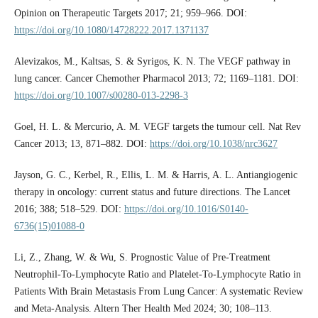
Opinion on Therapeutic Targets 2017; 21; 959–966. DOI:
https://doi.org/10.1080/14728222.2017.1371137
Alevizakos, M., Kaltsas, S. & Syrigos, K. N. The VEGF pathway in
lung cancer. Cancer Chemother Pharmacol 2013; 72; 1169–1181. DOI:
https://doi.org/10.1007/s00280-013-2298-3
Goel, H. L. & Mercurio, A. M. VEGF targets the tumour cell. Nat Rev
Cancer 2013; 13, 871–882. DOI:
https://doi.org/10.1038/nrc3627
Jayson, G. C., Kerbel, R., Ellis, L. M. & Harris, A. L. Antiangiogenic
therapy in oncology: current status and future directions. The Lancet
2016; 388; 518–529. DOI:
https://doi.org/10.1016/S0140-
6736(15)01088-0
Li, Z., Zhang, W. & Wu, S. Prognostic Value of Pre-Treatment
Neutrophil-To-Lymphocyte Ratio and Platelet-To-Lymphocyte Ratio in
Patients With Brain Metastasis From Lung Cancer: A systematic Review
and Meta-Analysis. Altern Ther Health Med 2024; 30; 108–113.