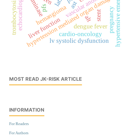
hypertensive emergency
echocardiography
transminase
vascular anomaly
hypertension mediated organ damage
trombocytosis
ast
hemangioma
pfs
pregnancy
stent
alt
liver function
dengue fever
cardio-oncology
lv systolic dysfunction
MOST READ JK-RISK ARTICLE
INFORMATION
For Readers
For Authors