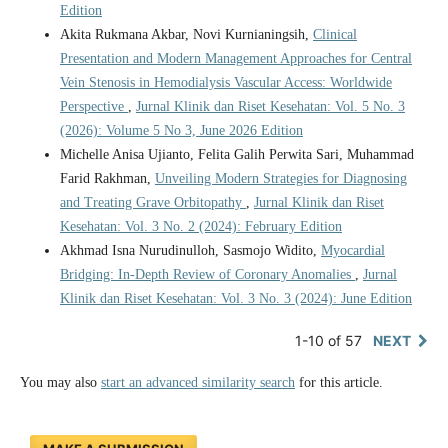
Edition
Akita Rukmana Akbar, Novi Kurnianingsih,
Clinical
Presentation and Modern Management Approaches for Central
Vein Stenosis in Hemodialysis Vascular Access: Worldwide
Perspective
,
Jurnal Klinik dan Riset Kesehatan: Vol. 5 No. 3
(2026): Volume 5 No 3, June 2026 Edition
Michelle Anisa Ujianto, Felita Galih Perwita Sari, Muhammad
Farid Rakhman,
Unveiling Modern Strategies for Diagnosing
and Treating Grave Orbitopathy
,
Jurnal Klinik dan Riset
Kesehatan: Vol. 3 No. 2 (2024): February Edition
Akhmad Isna Nurudinulloh, Sasmojo Widito,
Myocardial
Bridging: In-Depth Review of Coronary Anomalies
,
Jurnal
Klinik dan Riset Kesehatan: Vol. 3 No. 3 (2024): June Edition
1-10 of 57
NEXT
You may also
start an advanced similarity search
for this article.