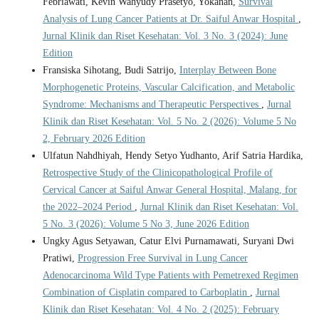
Febriawati, Kevin Wahyudy Prasetyo, Yokanan,
Survival
Analysis of Lung Cancer Patients at Dr. Saiful Anwar Hospital
,
Jurnal Klinik dan Riset Kesehatan: Vol. 3 No. 3 (2024): June
Edition
Fransiska Sihotang, Budi Satrijo,
Interplay Between Bone
Morphogenetic Proteins, Vascular Calcification, and Metabolic
Syndrome: Mechanisms and Therapeutic Perspectives
,
Jurnal
Klinik dan Riset Kesehatan: Vol. 5 No. 2 (2026): Volume 5 No
2, February 2026 Edition
Ulfatun Nahdhiyah, Hendy Setyo Yudhanto, Arif Satria Hardika,
Retrospective Study of the Clinicopathological Profile of
Cervical Cancer at Saiful Anwar General Hospital, Malang, for
the 2022–2024 Period
,
Jurnal Klinik dan Riset Kesehatan: Vol.
5 No. 3 (2026): Volume 5 No 3, June 2026 Edition
Ungky Agus Setyawan, Catur Elvi Purnamawati, Suryani Dwi
Pratiwi,
Progression Free Survival in Lung Cancer
Adenocarcinoma Wild Type Patients with Pemetrexed Regimen
Combination of Cisplatin compared to Carboplatin
,
Jurnal
Klinik dan Riset Kesehatan: Vol. 4 No. 2 (2025): February