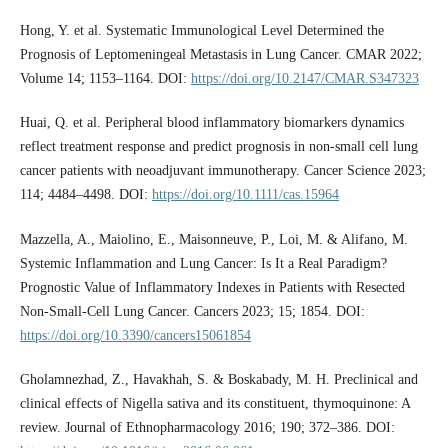
Hong, Y. et al. Systematic Immunological Level Determined the
Prognosis of Leptomeningeal Metastasis in Lung Cancer. CMAR 2022;
Volume 14; 1153–1164. DOI:
https://doi.org/10.2147/CMAR.S347323
Huai, Q. et al. Peripheral blood inflammatory biomarkers dynamics
reflect treatment response and predict prognosis in non‐small cell lung
cancer patients with neoadjuvant immunotherapy. Cancer Science 2023;
114; 4484–4498. DOI:
https://doi.org/10.1111/cas.15964
Mazzella, A., Maiolino, E., Maisonneuve, P., Loi, M. & Alifano, M.
Systemic Inflammation and Lung Cancer: Is It a Real Paradigm?
Prognostic Value of Inflammatory Indexes in Patients with Resected
Non-Small-Cell Lung Cancer. Cancers 2023; 15; 1854. DOI:
https://doi.org/10.3390/cancers15061854
Gholamnezhad, Z., Havakhah, S. & Boskabady, M. H. Preclinical and
clinical effects of Nigella sativa and its constituent, thymoquinone: A
review. Journal of Ethnopharmacology 2016; 190; 372–386. DOI: