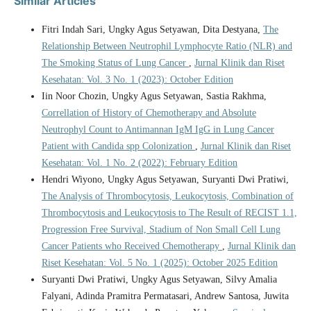
Similar Articles
Fitri Indah Sari, Ungky Agus Setyawan, Dita Destyana,
The
Relationship Between Neutrophil Lymphocyte Ratio (NLR) and
The Smoking Status of Lung Cancer
,
Jurnal Klinik dan Riset
Kesehatan: Vol. 3 No. 1 (2023): October Edition
Iin Noor Chozin, Ungky Agus Setyawan, Sastia Rakhma,
Correllation of History of Chemotherapy and Absolute
Neutrophyl Count to Antimannan IgM IgG in Lung Cancer
Patient with Candida spp Colonization
,
Jurnal Klinik dan Riset
Kesehatan: Vol. 1 No. 2 (2022): February Edition
Hendri Wiyono, Ungky Agus Setyawan, Suryanti Dwi Pratiwi,
The Analysis of Thrombocytosis, Leukocytosis, Combination of
Thrombocytosis and Leukocytosis to The Result of RECIST 1.1,
Progression Free Survival, Stadium of Non Small Cell Lung
Cancer Patients who Received Chemotherapy
,
Jurnal Klinik dan
Riset Kesehatan: Vol. 5 No. 1 (2025): October 2025 Edition
Suryanti Dwi Pratiwi, Ungky Agus Setyawan, Silvy Amalia
Falyani, Adinda Pramitra Permatasari, Andrew Santosa, Juwita