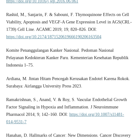
https://doi.org/10.1016/j.jep.2016.06.061
Rashid, M., Sanjarin, F. & Sabouni, F. Thymoquinone Effects on Cell
Viability, Apoptosis and VEGF-A Gene Expression Level in AGS(CRL-
1739) Cell Line. ACAMC 2019; 19; 820–826. DOI:
https://doi.org/10.2174/1871520619666190206163504
Komite Penanggulangan Kanker Nasional. Pedoman Nasional
Pelayanan Kedokteran Kanker Paru. Kementerian Kesehatan Republik
Indonesia 1–75.
Ardiana, M. Jintan Hitam Pencegah Kerusakan Endotel Karena Rokok.
Surabaya: Airlangga University Press 2023.
Ramakrishnan, S., Anand, V. & Roy, S. Vascular Endothelial Growth
Factor Signaling in Hypoxia and Inflammation. J Neuroimmune
Pharmacol 2014; 9; 142–160. DOI:
https://doi.org/10.1007/s11481-
014-9531-7
Hanahan, D. Hallmarks of Cancer: New Dimensions. Cancer Discovery