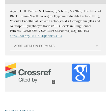
Asyari, C. H., Pratiwi, S., Chozin, I., & Izzati, A. (2025). The Effect of
Black Cumin (Nigella sativa) on Hypoxia-Inducible Factor (HIF-1),
Vascular Endothelial Growth Factor (VEGF), Hemoglobin (Hb), and
Neutrophil-Lymphocyte Ratio (NLR) Levels in Lung Cancer
Patients.
Jurnal Klinik Dan Riset Kesehatan
,
4
(3), 187-194.
https://doi.org/10.11594/jk-risk.04.3.4
MORE CITATION FORMATS
0