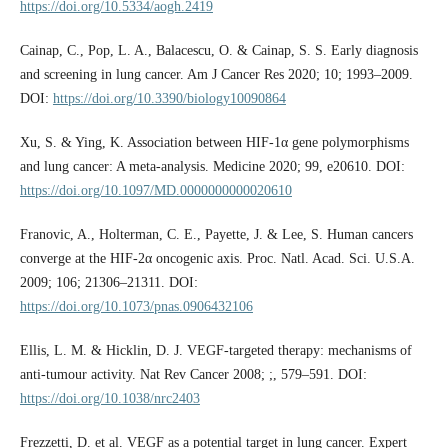
https://doi.org/10.5334/aogh.2419
Cainap, C., Pop, L. A., Balacescu, O. & Cainap, S. S. Early diagnosis
and screening in lung cancer. Am J Cancer Res 2020; 10; 1993–2009.
DOI:
https://doi.org/10.3390/biology10090864
Xu, S. & Ying, K. Association between HIF-1α gene polymorphisms
and lung cancer: A meta-analysis. Medicine 2020; 99, e20610. DOI:
https://doi.org/10.1097/MD.0000000000020610
Franovic, A., Holterman, C. E., Payette, J. & Lee, S. Human cancers
converge at the HIF-2α oncogenic axis. Proc. Natl. Acad. Sci. U.S.A.
2009; 106; 21306–21311. DOI:
https://doi.org/10.1073/pnas.0906432106
Ellis, L. M. & Hicklin, D. J. VEGF-targeted therapy: mechanisms of
anti-tumour activity. Nat Rev Cancer 2008; ;, 579–591. DOI:
https://doi.org/10.1038/nrc2403
Frezzetti, D. et al. VEGF as a potential target in lung cancer. Expert