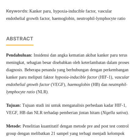
Keywords:
Kanker paru, hypoxia-inducible factor, vascular
endothelial growth factor, haemoglobin, neutrophil-lymphocyte ratio
ABSTRACT
Pendahuluan
:
Insidensi dan angka kematian akibat kanker paru terus
meningkat, sebagian besar disebabkan oleh keterlambatan dalam proses
diagnosis. Beberapa penanda yang berhubungan dengan perkembangan
kanker paru meliputi faktor
hypoxia-inducible factor
(HIF-1),
vascular
endothelial growth factor
(VEGF),
haemoglobin
(HB) dan
neutrophil-
lymphocyte ratio
(NLR).
Tujuan
:
Tujuan studi ini untuk menganalisis perbedaan kadar HIF-1,
VEGF, HB dan NLR terhadap pemberian jintan hitam (
Nigella sativa
).
Metode
:
Penelitian kuantitatif dengan metode pre and post test control
group dengan melibatkan 21 sampel yang terbagi menjadi kelompok