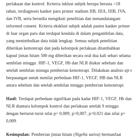
perlakuan dan kontrol. Kriteria inklusi subjek berupa berusia >18
tahun, terdiagnosis kanker paru primer stadium IIB, IIIA, IIIB, IVA,
dan IVB, serta bersedia mengikuti penelitian dan menandatangani
informed consent. Kriteria eksklusi subjek adalah pasien kanker primer
di luar organ paru dan terdapat kendala di dalam pengambilan data,
yang menimbulkan data tidak lengkap. Semua subjek penelitian
diberikan kemoterapi dan pada kelompok perlakuan ditambahkan
kapsul jintan hitam 500 mg diberikan secara oral dua kali sehari selama
sembilan minggu. HIF-1, VEGF, Hb dan NLR diukur sebelum dan
setelah sembilan minngu pemberian kemoterapi. Dilakukan analisis uji-t
berpasangan untuk menilai perbedaan HIF-1, VEGF, HB dan NLR
antara sebelum dan setelah sembilan minggu pemberian kemoterapi.
Hasil
:
Terdapat perbedaan signifikan pada kadar HIF-1, VEGF, Hb dan
NLR diantara kelompok kontrol dan perlakuan setelah 9 minggu
dengan berturut-turut nilai p= 0,009; p=0,007; p=0,021 dan nilai p=
0,009.
Kesimpulan:
Pemberian jintan hitam (
Nigella sativa
) bermanfaat