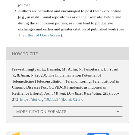
journal.
Authors are permitted and encouraged to post their work online
(e.g., in institutional repositories or on their website) before and
during the submission process, as it can lead to productive
exchanges and earlier and greater citation of published work (See
The Effect of Open Access
).
HOW TO CITE
Prawestiningtyas, E., Hamada, M., Aulia, N., Puspitasari, D., Yusuf,
V., & Amar, N. (2023). The Implementation Potential of
Telemedicine (Teleconsultation, Telemonitoring, Telenutrition) in
Chronic Diseases Post COVID-19 Pandemic as Indonesian
Resilience Efforts).
Jurnal Klinik Dan Riset Kesehatan
,
2
(3), 365-
373.
https://doi.org/10.11594/jk-risk.02.3.6
MORE CITATION FORMATS