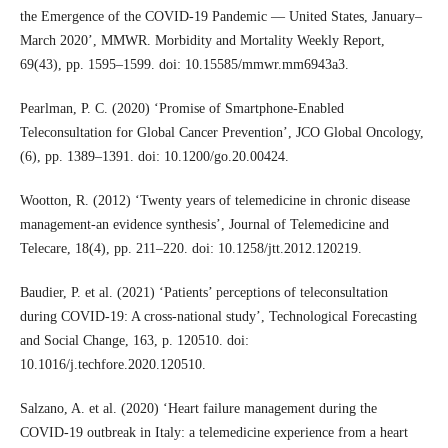
the Emergence of the COVID-19 Pandemic — United States, January–
March 2020’, MMWR. Morbidity and Mortality Weekly Report,
69(43), pp. 1595–1599. doi: 10.15585/mmwr.mm6943a3.
Pearlman, P. C. (2020) ‘Promise of Smartphone-Enabled
Teleconsultation for Global Cancer Prevention’, JCO Global Oncology,
(6), pp. 1389–1391. doi: 10.1200/go.20.00424.
Wootton, R. (2012) ‘Twenty years of telemedicine in chronic disease
management-an evidence synthesis’, Journal of Telemedicine and
Telecare, 18(4), pp. 211–220. doi: 10.1258/jtt.2012.120219.
Baudier, P. et al. (2021) ‘Patients’ perceptions of teleconsultation
during COVID-19: A cross-national study’, Technological Forecasting
and Social Change, 163, p. 120510. doi:
10.1016/j.techfore.2020.120510.
Salzano, A. et al. (2020) ‘Heart failure management during the
COVID-19 outbreak in Italy: a telemedicine experience from a heart