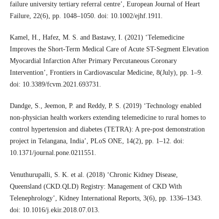
failure university tertiary referral centre’, European Journal of Heart
Failure, 22(6), pp. 1048–1050. doi: 10.1002/ejhf.1911.
Kamel, H., Hafez, M. S. and Bastawy, I. (2021) ‘Telemedicine
Improves the Short-Term Medical Care of Acute ST-Segment Elevation
Myocardial Infarction After Primary Percutaneous Coronary
Intervention’, Frontiers in Cardiovascular Medicine, 8(July), pp. 1–9.
doi: 10.3389/fcvm.2021.693731.
Dandge, S., Jeemon, P. and Reddy, P. S. (2019) ‘Technology enabled
non-physician health workers extending telemedicine to rural homes to
control hypertension and diabetes (TETRA): A pre-post demonstration
project in Telangana, India’, PLoS ONE, 14(2), pp. 1–12. doi:
10.1371/journal.pone.0211551.
Venuthurupalli, S. K. et al. (2018) ‘Chronic Kidney Disease,
Queensland (CKD.QLD) Registry: Management of CKD With
Telenephrology’, Kidney International Reports, 3(6), pp. 1336–1343.
doi: 10.1016/j.ekir.2018.07.013.