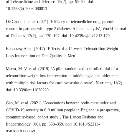
of Telemedicine and Telecare, 15(2), pp. 95–97. doi:
10.1258/jtt.2008.080813.
De Groot, J. et al. (2021) ‘Efficacy of telemedicine on glycaemic
control in patients with type 2 diabetes: A meta-analysis’, World Journal
of Diabetes, 12(2), pp. 170–197. doi: 10.4239/wjd.v12.i2.170.
Kapostasy Alex. (2017) ‘Effects of a 12-week Telenutrition Weight
Loss Intervention on Diet Quality in Men’.
Marra, M. V. et al. (2019) ‘A pilot randomized controlled trial of a
telenutrition weight loss intervention in middle-aged and older men
with multiple risk factors for cardiovascular disease’, Nutrients, 11(2).
doi: 10.3390/nu11020229.
Gao, M. et al. (2021) ‘Associations between body-mass index and
COVID-19 severity in 6·9 million people in England: a prospective,
community-based, cohort study’, The Lancet Diabetes and
Endocrinology, 9(6), pp. 350–359. doi: 10.1016/S2213-
8587(21)00089-9.