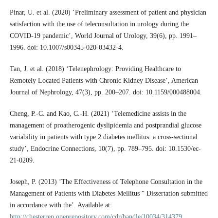
Pinar, U. et al. (2020) ‘Preliminary assessment of patient and physician
satisfaction with the use of teleconsultation in urology during the
COVID-19 pandemic’, World Journal of Urology, 39(6), pp. 1991–
1996. doi: 10.1007/s00345-020-03432-4.
Tan, J. et al. (2018) ‘Telenephrology: Providing Healthcare to
Remotely Located Patients with Chronic Kidney Disease’, American
Journal of Nephrology, 47(3), pp. 200–207. doi: 10.1159/000488004.
Cheng, P.-C. and Kao, C.-H. (2021) ‘Telemedicine assists in the
management of proatherogenic dyslipidemia and postprandial glucose
variability in patients with type 2 diabetes mellitus: a cross-sectional
study’, Endocrine Connections, 10(7), pp. 789–795. doi: 10.1530/ec-
21-0209.
Joseph, P. (2013) ‘The Effectiveness of Telephone Consultation in the
Management of Patients with Diabetes Mellitus “ Dissertation submitted
in accordance with the’. Available at:
http://chesterrep.openrepository.com/cdr/handle/10034/314379
.