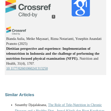
1
Bianda Aulia, Meike Mayasari, Rizna Notarianti, Yosephin Anandati
Pranoto
(2025)
Dietitian perspective and experience: Implementation of
telenutrition in Indonesia and the challenge of performing the
nutrition-focused physical examination (NFPE).
Nutrition and
Health, 31(4), 1707.
10.1177/02601060241313250
Similar Articles
Susanthy Djajalaksana,
The Role of Tele-Nutrition in Chronic
Diseases and a Healthy Diet
,
Jurnal Klinik dan Riset Kesehatan: