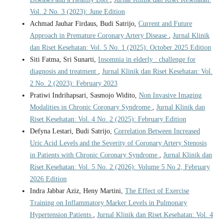
Vol. 2 No. 3 (2023): June Edition
Achmad Jauhar Firdaus, Budi Satrijo,
Current and Future
Approach in Premature Coronary Artery Disease
,
Jurnal Klinik
dan Riset Kesehatan: Vol. 5 No. 1 (2025): October 2025 Edition
Siti Fatma, Sri Sunarti,
Insomnia in elderly : challenge for
diagnosis and treatment
,
Jurnal Klinik dan Riset Kesehatan: Vol.
2 No. 2 (2023): February 2023
Pratiwi Indrihapsari, Sasmojo Widito,
Non Invasive Imaging
Modalities in Chronic Coronary Syndrome
,
Jurnal Klinik dan
Riset Kesehatan: Vol. 4 No. 2 (2025): February Edition
Defyna Lestari, Budi Satrijo,
Correlation Between Increased
Uric Acid Levels and the Severity of Coronary Artery Stenosis
in Patients with Chronic Coronary Syndrome
,
Jurnal Klinik dan
Riset Kesehatan: Vol. 5 No. 2 (2026): Volume 5 No 2, February
2026 Edition
Indra Jabbar Aziz, Heny Martini,
The Effect of Exercise
Training on Inflammatory Marker Levels in Pulmonary
Hypertension Patients
,
Jurnal Klinik dan Riset Kesehatan: Vol. 4