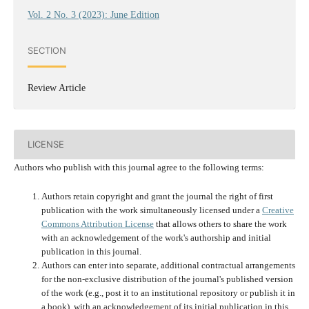
Vol. 2 No. 3 (2023): June Edition
SECTION
Review Article
LICENSE
Authors who publish with this journal agree to the following terms:
Authors retain copyright and grant the journal the right of first
publication with the work simultaneously licensed under a
Creative
Commons Attribution License
that allows others to share the work
with an acknowledgement of the work's authorship and initial
publication in this journal.
Authors can enter into separate, additional contractual arrangements
for the non-exclusive distribution of the journal's published version
of the work (e.g., post it to an institutional repository or publish it in
a book), with an acknowledgement of its initial publication in this