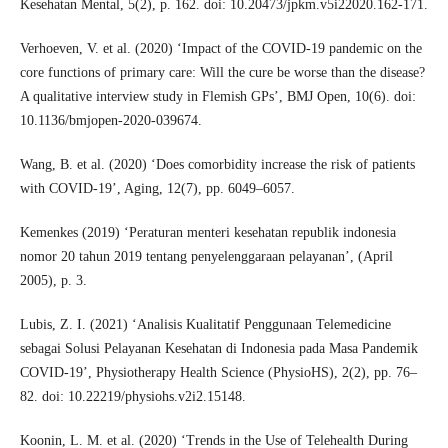
Kesehatan Mental, 5(2), p. 162. doi: 10.20473/jpkm.v5i22020.162-171.
Verhoeven, V. et al. (2020) ‘Impact of the COVID-19 pandemic on the
core functions of primary care: Will the cure be worse than the disease?
A qualitative interview study in Flemish GPs’, BMJ Open, 10(6). doi:
10.1136/bmjopen-2020-039674.
Wang, B. et al. (2020) ‘Does comorbidity increase the risk of patients
with COVID-19’, Aging, 12(7), pp. 6049–6057.
Kemenkes (2019) ‘Peraturan menteri kesehatan republik indonesia
nomor 20 tahun 2019 tentang penyelenggaraan pelayanan’, (April
2005), p. 3.
Lubis, Z. I. (2021) ‘Analisis Kualitatif Penggunaan Telemedicine
sebagai Solusi Pelayanan Kesehatan di Indonesia pada Masa Pandemik
COVID-19’, Physiotherapy Health Science (PhysioHS), 2(2), pp. 76–
82. doi: 10.22219/physiohs.v2i2.15148.
Koonin, L. M. et al. (2020) ‘Trends in the Use of Telehealth During