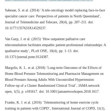
Sabesan, S. et al. (2014) ‘A tele-oncology model replacing face-to-face
specialist cancer care: Perspectives of patients in North Queensland’,
Journal of Telemedicine and Telecare, 20(4), pp. 207–211. doi:
10.1177/1357633X14529237.
Van Gurp, J. et al. (2015) ‘How outpatient palliative care
teleconsultation facilitates empathic patient-professional relationships: A
qualitative study’, PLoS ONE, 10(4), pp. 1–13. doi:
10.1371/journal.pone.0124387.
Margolis, K. L. et al. (2018) ‘Long-term Outcomes of the Effects of
Home Blood Pressure Telemonitoring and Pharmacist Management on
Blood Pressure Among Adults With Uncontrolled Hypertension:
Follow-up of a Cluster Randomized Clinical Trial’, JAMA network
open, 1(5), p. e181617. doi: 10.1001/jamanetworkopen.2018.1617.
Franke, K. J. et al. (2016) ‘Telemonitoring of home exercise cycle
training in patients with COPD’, International Journal of COPD, 11(1),