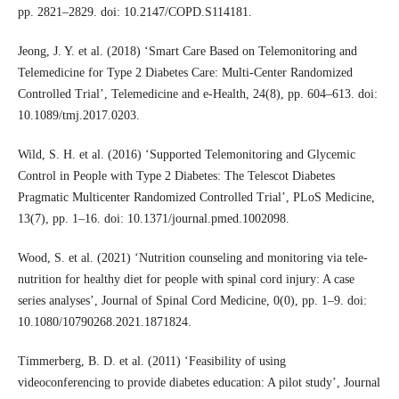
pp. 2821–2829. doi: 10.2147/COPD.S114181.
Jeong, J. Y. et al. (2018) ‘Smart Care Based on Telemonitoring and
Telemedicine for Type 2 Diabetes Care: Multi-Center Randomized
Controlled Trial’, Telemedicine and e-Health, 24(8), pp. 604–613. doi:
10.1089/tmj.2017.0203.
Wild, S. H. et al. (2016) ‘Supported Telemonitoring and Glycemic
Control in People with Type 2 Diabetes: The Telescot Diabetes
Pragmatic Multicenter Randomized Controlled Trial’, PLoS Medicine,
13(7), pp. 1–16. doi: 10.1371/journal.pmed.1002098.
Wood, S. et al. (2021) ‘Nutrition counseling and monitoring via tele-
nutrition for healthy diet for people with spinal cord injury: A case
series analyses’, Journal of Spinal Cord Medicine, 0(0), pp. 1–9. doi:
10.1080/10790268.2021.1871824.
Timmerberg, B. D. et al. (2011) ‘Feasibility of using
videoconferencing to provide diabetes education: A pilot study’, Journal