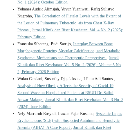
No. 1 (2024): October Edition
Yohanes Audric Alimsjah, Yuyun Yueniwati, Rafiq Sulistyo
Nugroho,
The Correlation of Platelet Levels with the Extent of
the Lesion of Pulmonary Tuberculo¬sis from Chest X-Ray
Photos
,
Jurnal Klinik dan Riset Kesehatan: Vol. 4 No. 2 (2025):
February Edition
Fransiska Sihotang, Budi Satrijo,
Interplay Between Bone
Morphogenetic Proteins, Vascular Calcification, and Metabolic
Syndrome: Mechanisms and Therapeutic Perspectives
,
Jurnal
Klinik dan Riset Kesehatan: Vol. 5 No. 2 (2026): Volume 5 No
2, February 2026 Edition
Wulan Cendani, Susanthy Djajalaksana, I Putu Adi Santosa,
Analysis of How Obesity Affects the Severity of Covid-19
Second Wave on Hospitalized Patients at RSUD Dr. Saiful
Anwar Malang
,
Jurnal Klinik dan Riset Kesehatan: Vol. 3 No. 3
(2024): June Edition
Nely Masruroh Rosyidi, Irawan Fajar Kusuma,
Systemic Lupus
Erythematosus (SLE) with Suspected Autoimmune Hemolytic
Anemia (AIHA): A Case Report
,
Jurnal Klinik dan Riset